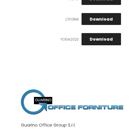
Download
LTFORM
Download
YOGA2023
Guarino Office Group S.r.l.